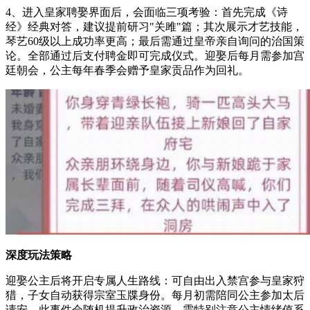
4、进入皇家聘娶界面后，会面临三项考验：首先完成《诗
经》经典对答，建议提前研习"关雎"篇；其次展示才艺技能，
琴艺60级以上成功率更高；最后需通过皇帝亲自询问的治国策
论。全部通过后支付聘金即可完成仪式。迎娶后每月需参加宫
廷朝会，公主每年春季会赠予皇家贡品作为回礼。
深度玩法策略
迎娶公主后将开启专属人生路线：可自由出入禁宫参与皇家狩
猎，子女自动获得宗室玉牒身份。每月初需陪同公主参加太后
请安，此事件会随机提升政治资源。需特别注意公主情绪值系