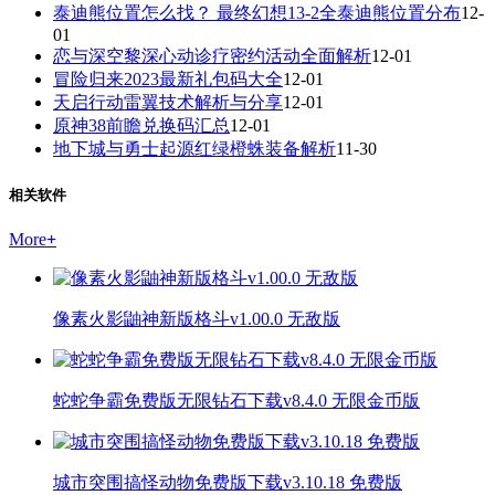
泰迪熊位置怎么找？ 最终幻想13-2全泰迪熊位置分布
12-
01
恋与深空黎深心动诊疗密约活动全面解析
12-01
冒险归来2023最新礼包码大全
12-01
天启行动雷翼技术解析与分享
12-01
原神38前瞻兑换码汇总
12-01
地下城与勇士起源红绿橙蛛装备解析
11-30
相关软件
More
+
像素火影鼬神新版格斗v1.00.0 无敌版
蛇蛇争霸免费版无限钻石下载v8.4.0 无限金币版
城市突围搞怪动物免费版下载v3.10.18 免费版