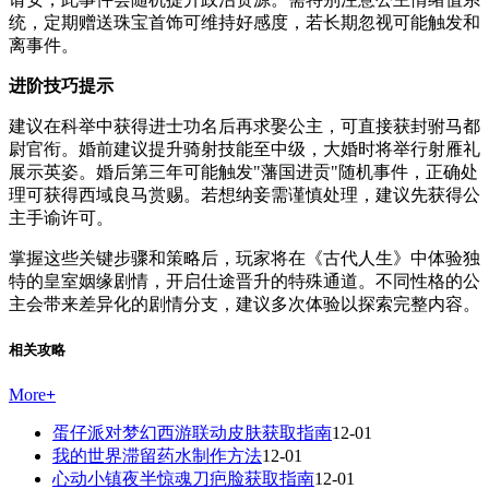
统，定期赠送珠宝首饰可维持好感度，若长期忽视可能触发和
离事件。
进阶技巧提示
建议在科举中获得进士功名后再求娶公主，可直接获封驸马都
尉官衔。婚前建议提升骑射技能至中级，大婚时将举行射雁礼
展示英姿。婚后第三年可能触发"藩国进贡"随机事件，正确处
理可获得西域良马赏赐。若想纳妾需谨慎处理，建议先获得公
主手谕许可。
掌握这些关键步骤和策略后，玩家将在《古代人生》中体验独
特的皇室姻缘剧情，开启仕途晋升的特殊通道。不同性格的公
主会带来差异化的剧情分支，建议多次体验以探索完整内容。
相关攻略
More
+
蛋仔派对梦幻西游联动皮肤获取指南
12-01
我的世界滞留药水制作方法
12-01
心动小镇夜半惊魂刀疤脸获取指南
12-01