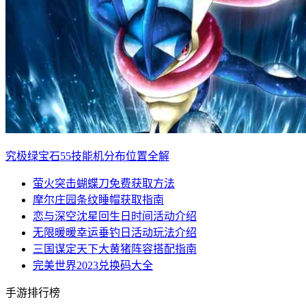
究极绿宝石55技能机分布位置全解
萤火突击蝴蝶刀免费获取方法
摩尔庄园条纹睡帽获取指南
恋与深空沈星回生日时间活动介绍
无限暖暖幸运垂钓日活动玩法介绍
三国谋定天下大黄猪阵容搭配指南
完美世界2023兑换码大全
手游排行榜