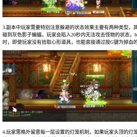
3.副本中玩家需要特别注意躲避的状态效果主要有两种类型
碰到灰色影子蝙蝠，玩家会陷入20秒内无法攻击怪物的状态，b
时，即使玩家没有拾取心形道具，也能直接通过按G键为掉血
4.玩家需格外留意每一层设置的灯笼机制，如果玩家头顶的