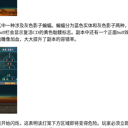
，其中一种涉及灰色影子蝙蝠。蝙蝠分为蓝色实体和灰色影子两种
uff栏会显示复活CD的黄色骷髅标志。副本中还有一个正面bu
的雕像加血，大大提升了副本的容错率。
灯笼开始闪烁，这表明该灯笼下方区域即将变得危险。玩家必须立