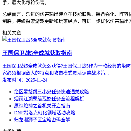
手，最大化每轮伤害。
总结而言，乐进的伤害输出建立在技能联动、装备强化、阵容
制胜。持续探索游戏更新和玩家经验，可进一步优化伤害输出
相关文章
王国保卫战5全成就获取指南
王国保卫战5全成就怎么获得?王国保卫战5作为一款经典的塔
家必须根据敌人的特点和攻击模式灵活调整战术策...
发布时间：2025-11-24
绝区零帮帮三小只任务快速通关攻略
烟雨江湖孽缘孤煞任务全流程解析
原神蛇神之首机关开启指南
DNF希洛克幻化领域活动攻略
归龙潮狮子区宝箱密码全解