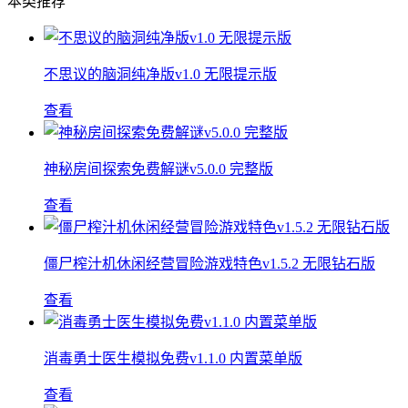
本类推荐
不思议的脑洞纯净版v1.0 无限提示版
查看
神秘房间探索免费解谜v5.0.0 完整版
查看
僵尸榨汁机休闲经营冒险游戏特色v1.5.2 无限钻石版
查看
消毒勇士医生模拟免费v1.1.0 内置菜单版
查看