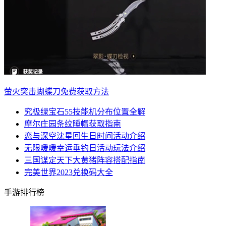
萤火突击蝴蝶刀免费获取方法
究极绿宝石55技能机分布位置全解
摩尔庄园条纹睡帽获取指南
恋与深空沈星回生日时间活动介绍
无限暖暖幸运垂钓日活动玩法介绍
三国谋定天下大黄猪阵容搭配指南
完美世界2023兑换码大全
手游排行榜