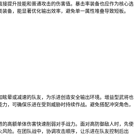
直接提升技能和普通攻击的伤害值。暴击率装备也应作为核心选
类装备，能显著优化输出效率，避免单一属性堆叠导致短板。
加眩晕或减速的队友，为乐进创造安全输出环境。增益型武将也
能力，可确保乐进在受到威胁时持续作战。避免搭配冲突角色，
进的高额单体伤害快速削弱对手战力。面对高防御敌人时，先使
火风险。在团队战中，协调攻击顺序，让乐进在队友控制后出