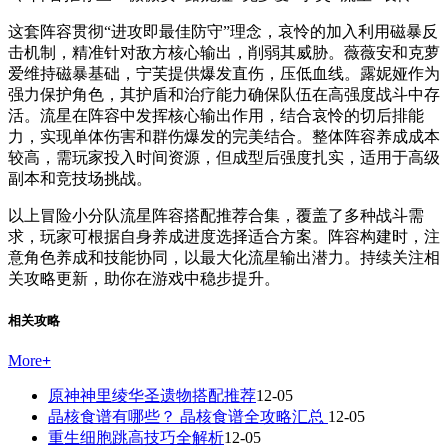
这套阵容贯彻“进攻即最佳防守”理念，哀怜的加入利用磁暴反
击机制，精准针对敌方核心输出，削弱其威胁。薇薇安和克萝
爱维持磁暴基础，宁芙提供爆发直伤，压低血线。露妮娅作为
强力保护角色，其护盾和治疗能力确保队伍在高强度战斗中存
活。流星在阵容中发挥核心输出作用，结合哀怜的切后排能
力，实现单体伤害和群伤爆发的完美结合。整体阵容养成成本
较高，需玩家投入时间资源，但成型后强度扎实，适用于高级
副本和竞技场挑战。
以上冒险小分队流星阵容搭配推荐合集，覆盖了多种战斗需
求，玩家可根据自身养成进度选择适合方案。阵容构建时，注
意角色养成和技能协同，以最大化流星输出潜力。持续关注相
关攻略更新，助你在游戏中稳步提升。
相关攻略
More
+
原神神里绫华圣遗物搭配推荐
12-05
晶核食谱有哪些？ 晶核食谱全攻略汇总
12-05
重生细胞跳高技巧全解析
12-05