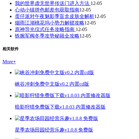
我的世界虚无世界传送门进入方法
12-05
心动小镇拼色邮差包获取指南
12-05
蛋仔派对午夜魅影季盲盒皮肤全解析
12-05
烟雨江湖桃花坞小势力解锁攻略
12-05
原神导光仪式任务攻略指南
12-05
铁腕军阀冬季攻势秘籍全攻略
12-05
相关软件
More
+
峡谷冲刺免费中文版v0.2 内置cd版
暗影狩猎免费版下载v1.0.03 内置修改器版
星季农场田园经营乐趣v1.0.8 免费版