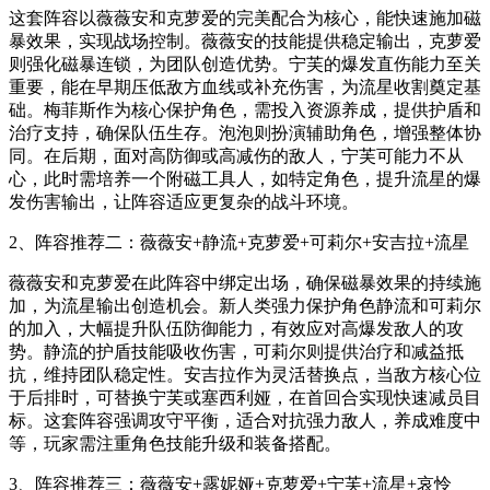
这套阵容以薇薇安和克萝爱的完美配合为核心，能快速施加磁
暴效果，实现战场控制。薇薇安的技能提供稳定输出，克萝爱
则强化磁暴连锁，为团队创造优势。宁芙的爆发直伤能力至关
重要，能在早期压低敌方血线或补充伤害，为流星收割奠定基
础。梅菲斯作为核心保护角色，需投入资源养成，提供护盾和
治疗支持，确保队伍生存。泡泡则扮演辅助角色，增强整体协
同。在后期，面对高防御或高减伤的敌人，宁芙可能力不从
心，此时需培养一个附磁工具人，如特定角色，提升流星的爆
发伤害输出，让阵容适应更复杂的战斗环境。
2、阵容推荐二：薇薇安+静流+克萝爱+可莉尔+安吉拉+流星
薇薇安和克萝爱在此阵容中绑定出场，确保磁暴效果的持续施
加，为流星输出创造机会。新人类强力保护角色静流和可莉尔
的加入，大幅提升队伍防御能力，有效应对高爆发敌人的攻
势。静流的护盾技能吸收伤害，可莉尔则提供治疗和减益抵
抗，维持团队稳定性。安吉拉作为灵活替换点，当敌方核心位
于后排时，可替换宁芙或塞西利娅，在首回合实现快速减员目
标。这套阵容强调攻守平衡，适合对抗强力敌人，养成难度中
等，玩家需注重角色技能升级和装备搭配。
3、阵容推荐三：薇薇安+露妮娅+克萝爱+宁芙+流星+哀怜