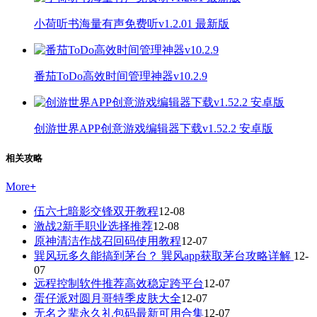
小荷听书海量有声免费听v1.2.01 最新版
番茄ToDo高效时间管理神器v10.2.9
创游世界APP创意游戏编辑器下载v1.52.2 安卓版
相关攻略
More
+
伍六七暗影交锋双开教程
12-08
激战2新手职业选择推荐
12-08
原神清洁作战召回码使用教程
12-07
巽风玩多久能搞到茅台？ 巽风app获取茅台攻略详解
12-
07
远程控制软件推荐高效稳定跨平台
12-07
蛋仔派对圆月哥特季皮肤大全
12-07
无名之辈永久礼包码最新可用合集
12-07