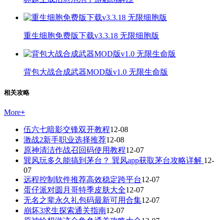
重生细胞免费版下载v3.3.18 无限细胞版
背包大战合成武器MOD版v1.0 无限生命版
相关攻略
More
+
伍六七暗影交锋双开教程
12-08
激战2新手职业选择推荐
12-08
原神清洁作战召回码使用教程
12-07
巽风玩多久能搞到茅台？ 巽风app获取茅台攻略详解
12-
07
远程控制软件推荐高效稳定跨平台
12-07
蛋仔派对圆月哥特季皮肤大全
12-07
无名之辈永久礼包码最新可用合集
12-07
崩坏3求生探索通关指南
12-07