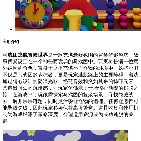
应用介绍
马戏团逃脱冒险世界
是一款充满悬疑氛围的冒险解谜游戏，故
事背景设定在一个神秘而诡异的马戏团中。玩家将扮演一位意
外被困的角色，置身于这个充满小丑怪物的环境中，这些小丑
不仅是马戏团的表演者，更是玩家逃脱路上的主要障碍。游戏
通过精心设计的阴暗光影、怪诞音效和突如其来的惊吓元素，
营造出强烈的沉浸感，让玩家仿佛亲历一场惊心动魄的逃脱之
旅。在游戏中，玩家需探索马戏团的复杂场景，寻找隐藏线
索，解开层层谜题，同时灵活躲避怪物的追捕。任何疏忽都可
能导致失败，因此玩家必须保持高度警觉。道具收集和使用机
制为游戏增添了策略深度，合理运用资源成为成功逃脱的关
键。