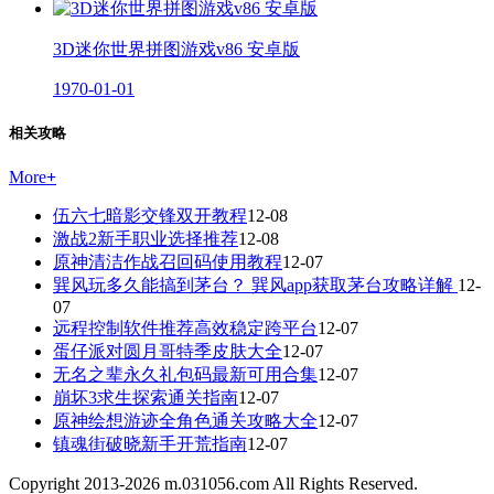
3D迷你世界拼图游戏v86 安卓版
1970-01-01
相关攻略
More
+
伍六七暗影交锋双开教程
12-08
激战2新手职业选择推荐
12-08
原神清洁作战召回码使用教程
12-07
巽风玩多久能搞到茅台？ 巽风app获取茅台攻略详解
12-
07
远程控制软件推荐高效稳定跨平台
12-07
蛋仔派对圆月哥特季皮肤大全
12-07
无名之辈永久礼包码最新可用合集
12-07
崩坏3求生探索通关指南
12-07
原神绘想游迹全角色通关攻略大全
12-07
镇魂街破晓新手开荒指南
12-07
Copyright 2013-
2026
m.031056.com All Rights Reserved.