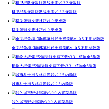
机甲战队无敌版激战未来v9.3.2 无敌版
指尖篮球投篮技巧v1.0 安卓版
全面战争模拟器部落时代免费策略v1.0.5 不用登陆版
植物大战僵尸2国际服免费下载v3.3.1 植物全5阶版
城市斗士街头格斗游戏v2.2.5 内购版
我的城市野外露营v3.0.0 内置菜单版