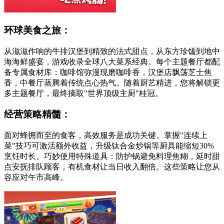
环球美食之旅：
从滋滋作响的牛排汉堡到精致的法式甜点，从东方珍馐到地中
海海鲜盛宴，游戏收录全球八大菜系经典。每个主题餐厅都配
备专属食材库：咖啡馆弥漫现磨咖啡香，汉堡店飘荡芝士焦
香，中餐厅蒸腾着传统点心热气。随着厨艺精进，您将解锁更
多主题餐厅，最终摘取"世界顶级主厨"桂冠。
经营策略精髓：
面对蜂拥而至的食客，高效服务是成功关键。掌握"连续上
菜"技巧可激活额外收益，升级钛合金炒锅等厨具能缩短30%
烹饪时长。巧妙使用特殊道具：防护锅避免料理焦糊，延时甜
点安抚排队顾客，有机食材让当日收入翻倍。这些策略让您从
容应对午市高峰。