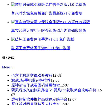
梦想时光城免费版免广告最新版v1.0 免费版
真实台球大赛3d无限金币版v3.1 内置修改器版
破坏王免费休闲手游v1.0.1 免广告版
相关攻略
More
+
伍六七暗影交锋双开教程
12-08
激战2新手职业选择推荐
12-08
原神清洁作战召回码使用教程
12-07
巽风玩多久能搞到茅台？ 巽风app获取茅台攻略详解
12-
07
远程控制软件推荐高效稳定跨平台
12-07
蛋仔派对圆月哥特季皮肤大全
12-07