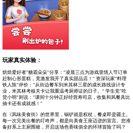
玩家真实体验：
烘焙爱好者"糖霜朵朵"分享："凌晨三点为游戏里情人节订单
赶制心形蛋糕，竟激发我开了真实甜品店！" 资深玩家"料理
铁人陈"评价："从街边餐车到米其林三星的成长路线设计专
业，米其林考核关卡让我重温考厨师证的日子。" 学生党"吃
货小明"则说："课间十分钟正好经营寿司店，收集和风餐具比
抽卡还有成就感！"
在《风味美食街》的世界里，锅铲就是权杖，餐桌即是疆土。
每一次完美出餐的叮咚声，都是向美食王座迈进的宣言。您准
备好系上主厨围裙，开启这场色香味俱全的环球冒险了吗？