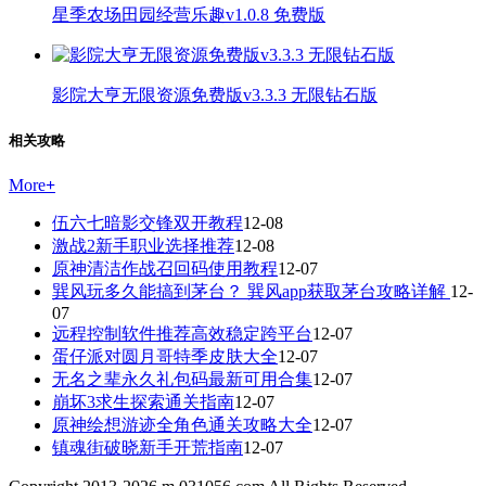
星季农场田园经营乐趣v1.0.8 免费版
影院大亨无限资源免费版v3.3.3 无限钻石版
相关攻略
More
+
伍六七暗影交锋双开教程
12-08
激战2新手职业选择推荐
12-08
原神清洁作战召回码使用教程
12-07
巽风玩多久能搞到茅台？ 巽风app获取茅台攻略详解
12-
07
远程控制软件推荐高效稳定跨平台
12-07
蛋仔派对圆月哥特季皮肤大全
12-07
无名之辈永久礼包码最新可用合集
12-07
崩坏3求生探索通关指南
12-07
原神绘想游迹全角色通关攻略大全
12-07
镇魂街破晓新手开荒指南
12-07