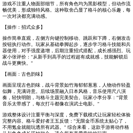
游戏不注重人物面部细节，所有角色均为黑影模型，但动作流
畅优美，形成独特风格。这种取舍凸显了格斗的核心乐趣，每
一次对决都充满动感。
【操作：招式众多】
操作简单直观，左侧方向键控制移动、跳跃和下蹲，右侧攻击
按钮执行动作。玩家从基础拳脚起步，逐步学习格斗技能和兵
器使用，对手强度递增，后期注重招式搭配，成长感强烈。玩
家小张评价："从新手到高手的过程超有成就感，技能解锁后
战斗更爽快。"
【画面：古色韵味】
画面呈现古色韵味，战斗背景如竹海郁郁葱葱，人物动作轻盈
似舞，充满诗意。后续场景融入日本风格，音乐使用尺八演
奏，轻快明朗，与格斗主题完美契合。玩家小李分享："背景
音乐太带感了，每次打斗都像在演武士电影。"
游戏整体设计注重平衡与深度，免费下载模式让玩家轻松体验
完整内容。格斗爱好者王五反馈："无限金币系统太贴心了，
不用氪金就能玩透所有武器。" 综合来看，这款手游将动作格