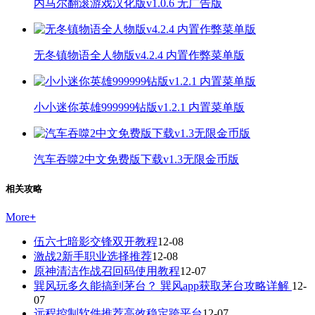
内马尔翻滚游戏汉化版v1.0.6 无广告版
无冬镇物语全人物版v4.2.4 内置作弊菜单版
小小迷你英雄999999钻版v1.2.1 内置菜单版
汽车吞噬2中文免费版下载v1.3无限金币版
相关攻略
More
+
伍六七暗影交锋双开教程
12-08
激战2新手职业选择推荐
12-08
原神清洁作战召回码使用教程
12-07
巽风玩多久能搞到茅台？ 巽风app获取茅台攻略详解
12-
07
远程控制软件推荐高效稳定跨平台
12-07