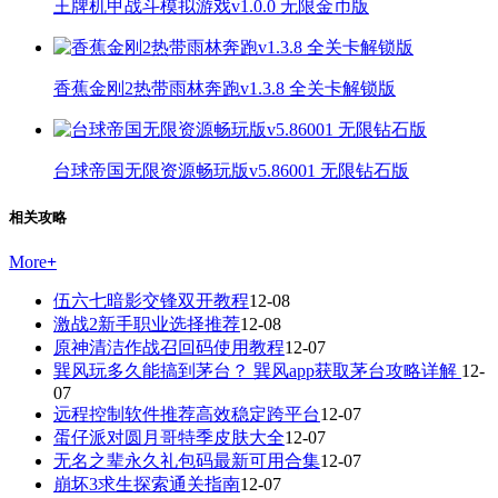
王牌机甲战斗模拟游戏v1.0.0 无限金币版
香蕉金刚2热带雨林奔跑v1.3.8 全关卡解锁版
台球帝国无限资源畅玩版v5.86001 无限钻石版
相关攻略
More
+
伍六七暗影交锋双开教程
12-08
激战2新手职业选择推荐
12-08
原神清洁作战召回码使用教程
12-07
巽风玩多久能搞到茅台？ 巽风app获取茅台攻略详解
12-
07
远程控制软件推荐高效稳定跨平台
12-07
蛋仔派对圆月哥特季皮肤大全
12-07
无名之辈永久礼包码最新可用合集
12-07
崩坏3求生探索通关指南
12-07