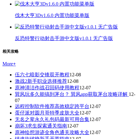
伐木大亨3Dv1.6.0 内置功能菜单版
反恐特警行动射击手游中文版v1.0.1 无广告版
相关攻略
More
+
伍六七暗影交锋双开教程
12-08
激战2新手职业选择推荐
12-08
原神清洁作战召回码使用教程
12-07
巽风玩多久能搞到茅台？ 巽风app获取茅台攻略详解
12-
07
远程控制软件推荐高效稳定跨平台
12-07
蛋仔派对圆月哥特季皮肤大全
12-07
无名之辈永久礼包码最新可用合集
12-07
崩坏3求生探索通关指南
12-07
原神绘想游迹全角色通关攻略大全
12-07
镇魂街破晓新手开荒指南
12-07