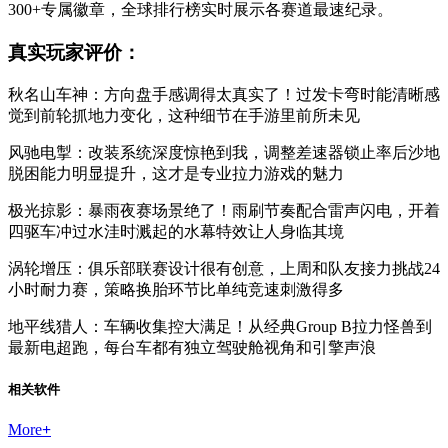
300+专属徽章，全球排行榜实时展示各赛道最速纪录。
真实玩家评价：
秋名山车神：方向盘手感调得太真实了！过发卡弯时能清晰感
觉到前轮抓地力变化，这种细节在手游里前所未见
风驰电掣：改装系统深度惊艳到我，调整差速器锁止率后沙地
脱困能力明显提升，这才是专业拉力游戏的魅力
极光掠影：暴雨夜赛场景绝了！雨刷节奏配合雷声闪电，开着
四驱车冲过水洼时溅起的水幕特效让人身临其境
涡轮增压：俱乐部联赛设计很有创意，上周和队友接力挑战24
小时耐力赛，策略换胎环节比单纯竞速刺激得多
地平线猎人：车辆收集控大满足！从经典Group B拉力怪兽到
最新电超跑，每台车都有独立驾驶舱视角和引擎声浪
相关软件
More
+