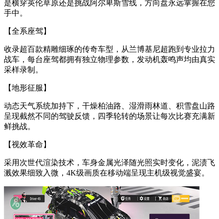
是横穿英伦草原还是挑战阿尔卑斯雪线，方向盘永远掌握在您
手中。
【全系座驾】
收录超百款精雕细琢的传奇车型，从兰博基尼超跑到专业拉力
战车，每台座驾都拥有独立物理参数，发动机轰鸣声均由真实
采样录制。
【地形征服】
动态天气系统加持下，干燥柏油路、湿滑雨林道、积雪盘山路
呈现截然不同的驾驶反馈，四季轮转的场景让每次比赛充满新
鲜挑战。
【视效革命】
采用次世代渲染技术，车身金属光泽随光照实时变化，泥渍飞
溅效果细致入微，4K级画质在移动端呈现主机级视觉盛宴。