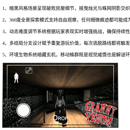
1、暗黑风格场景呈现破败房屋细节，摇曳烛光与蛛网阴影交
2、360度全景探索模式支持自由观察，任何细微痕迹都可能成
3、动态难度调节系统根据玩家表现实时增强挑战，确保持续
4、多结局分支设计赋予重复游玩价值，每次逃脱路线都将触
5、环境生物系统暗藏玄机，移动蛛群既是视觉威慑也是解谜