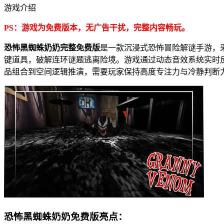
游戏介绍
PS：游戏为免费版本，无广告干扰，完整内容畅玩。
恐怖黑蜘蛛奶奶完整免费版
是一款沉浸式恐怖冒险解谜手游，
键道具，破解连环谜题逃离险境。游戏通过动态音效系统实时
品组合到空间逻辑推演，需要玩家保持高度专注力与冷静判断
恐怖黑蜘蛛奶奶免费版亮点：