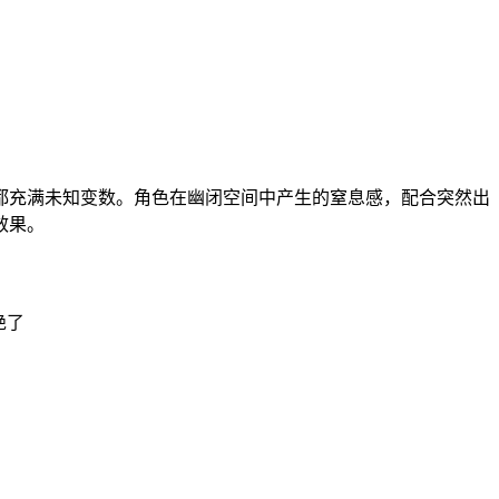
都充满未知变数。角色在幽闭空间中产生的窒息感，配合突然出
效果。
绝了