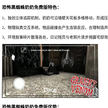
恐怖黑蜘蛛奶奶免费版特色：
1、独创立体追踪机制，奶奶可沿墙壁天花板多维移动，形成
2、物理拟真交互系统，物品碰撞会产生连锁反应，合理制造
3、环境叙事碎片散落各处，日记残页与老照片逐步揭露宅邸
恐怖黑蜘蛛奶奶免费版优势：