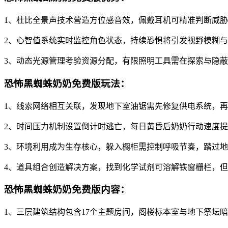
1、杜比全景声技术营造方位感音效，佩戴耳机可精准判断威
2、心智值系统实时监控角色状态，持续恐惧将引发视野模糊
3、动态光源管理考验资源分配，有限照明工具需在探索与隐
恐怖黑蜘蛛奶奶免费版玩法：
1、线索网络相互关联，发现地下室油锯需先修复供电系统，
2、时间压力机制设置倒计时逃亡，每日黄昏后奶奶行动速度提升
3、环境利用成为生存核心，躲入橱柜需控制呼吸节奏，踏过
4、道具组合创造解决方案，找到化学试剂可溶解铁窗栅栏，
恐怖黑蜘蛛奶奶免费版内容：
1、三层建筑结构包含17个主题房间，阁楼标本室与地下祭坛