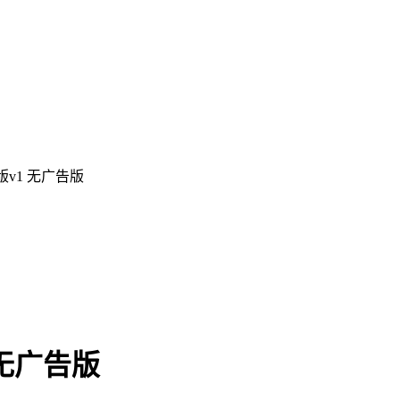
v1 无广告版
无广告版