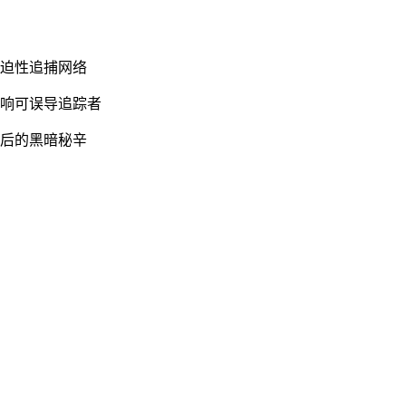
压迫性追捕网络
声响可误导追踪者
背后的黑暗秘辛