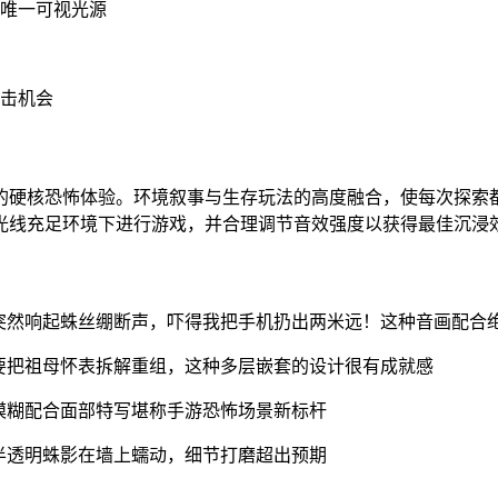
为唯一可视光源
反击机会
的硬核恐怖体验。环境叙事与生存玩法的高度融合，使每次探索
光线充足环境下进行游戏，并合理调节音效强度以获得最佳沉浸
突然响起蛛丝绷断声，吓得我把手机扔出两米远！这种音画配合
要把祖母怀表拆解重组，这种多层嵌套的设计很有成就感
模糊配合面部特写堪称手游恐怖场景新标杆
半透明蛛影在墙上蠕动，细节打磨超出预期