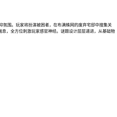
压抑氛围。玩家将扮演被困者，在布满蛛网的废弃宅邸中搜集关
喘息，全方位刺激玩家感官神经。谜题设计层层递进，从基础物