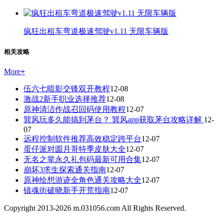
疯狂出租车弯道极速驾驶v1.11 无限车辆版
相关攻略
More
+
伍六七暗影交锋双开教程
12-08
激战2新手职业选择推荐
12-08
原神清洁作战召回码使用教程
12-07
巽风玩多久能搞到茅台？ 巽风app获取茅台攻略详解
12-
07
远程控制软件推荐高效稳定跨平台
12-07
蛋仔派对圆月哥特季皮肤大全
12-07
无名之辈永久礼包码最新可用合集
12-07
崩坏3求生探索通关指南
12-07
原神绘想游迹全角色通关攻略大全
12-07
镇魂街破晓新手开荒指南
12-07
Copyright 2013-
2026
m.031056.com All Rights Reserved.