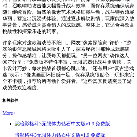
时，召唤辅助攻击能大幅提升战斗效率，而保存系统确保玩家
随时继续冒险。游戏的像素艺术风格细腻生动，战斗特效流畅
华丽，营造出沉浸式体验。通过逐步解锁剧情，玩家能深入故
事背景，感受成为赏金猎人的成就感。整体上，它适合喜欢高
挑战性和探索乐趣的玩家。
许多玩家对这款游戏赞不绝口。网友“像素探险家”评价：“游
戏的银河恶魔城风格太吸引人了，探索秘密时那种成就感满
分，操作感精准，让我每天都想玩。”另一位网友“动作达人
007”分享：“免费版本特性丰富，无限武器让战斗更爽快，关
卡设计巧妙，每次挑战首领都心跳加速。”还有用户“复古游戏
迷”表示：“像素画面怀旧感十足，保存系统很贴心，玩起来完
全不卡顿，推荐给所有动作爱好者。”这些真实反馈突显了游
戏的受欢迎程度。
相关软件
More
+
暗影格斗3无限体力钻石中文版v1.9 免费版