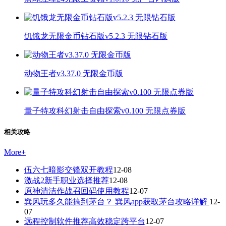
饥饿龙无限金币钻石版v5.2.3 无限钻石版
动物王者v3.37.0 无限金币版
量子特攻科幻射击自由探索v0.100 无限点券版
相关攻略
More
+
伍六七暗影交锋双开教程
12-08
激战2新手职业选择推荐
12-08
原神清洁作战召回码使用教程
12-07
巽风玩多久能搞到茅台？ 巽风app获取茅台攻略详解
12-
07
远程控制软件推荐高效稳定跨平台
12-07