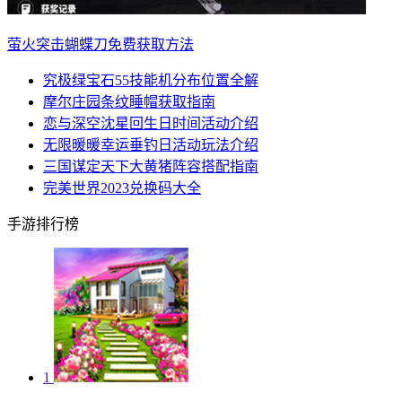
萤火突击蝴蝶刀免费获取方法
究极绿宝石55技能机分布位置全解
摩尔庄园条纹睡帽获取指南
恋与深空沈星回生日时间活动介绍
无限暖暖幸运垂钓日活动玩法介绍
三国谋定天下大黄猪阵容搭配指南
完美世界2023兑换码大全
手游排行榜
1