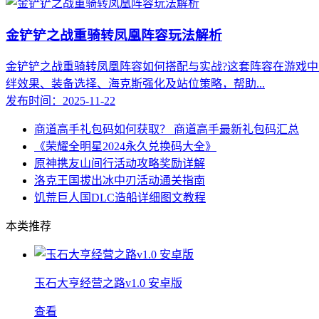
金铲铲之战重骑转凤凰阵容玩法解析
金铲铲之战重骑转凤凰阵容如何搭配与实战?这套阵容在游戏
绊效果、装备选择、海克斯强化及站位策略，帮助...
发布时间：2025-11-22
商道高手礼包码如何获取？ 商道高手最新礼包码汇总
《荣耀全明星2024永久兑换码大全》
原神携友山间行活动攻略奖励详解
洛克王国拔出冰中刃活动通关指南
饥荒巨人国DLC造船详细图文教程
本类推荐
玉石大亨经营之路v1.0 安卓版
查看