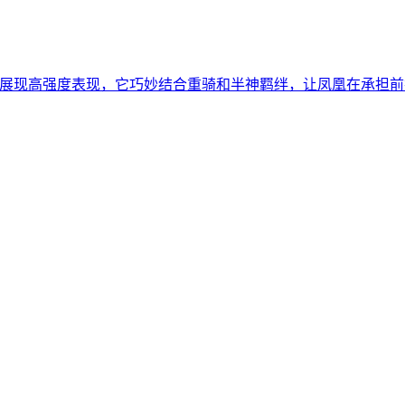
中展现高强度表现，它巧妙结合重骑和半神羁绊，让凤凰在承担