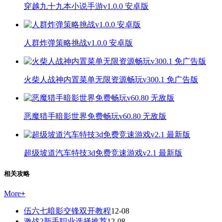
穿越九十九本小说手游v1.0.0 安卓版
人群炸弹策略挑战v1.0.0 安卓版
火柴人战神内置菜单无限资源畅玩v300.1 免广告版
恶魔猎手暗影世界免费畅玩v60.80 无敌版
超级坡道汽车特技3d免费竞速游戏v2.1 最新版
相关攻略
More
+
伍六七暗影交锋双开教程
12-08
激战2新手职业选择推荐
12-08