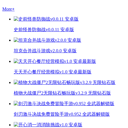
More
+
史前怪兽防御战v0.0.11 安卓版
坦克合并战斗游戏v2.0.0 安卓版
天天开心餐厅经营模拟v1.0 安卓最新版
植物大战僵尸2无限钻石畅玩版v3.2.9 无限钻石版
剑刃激斗决战免费冒险手游v0.952 全武器解锁版