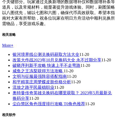
个关键部分。玩家通过兑换新增的数据增补仪和数据增补条等
道具，以及常规材料，能显著提升游戏体验。同时，刷图策略
以八图优先，辅以七图和六图，确保代币高效获取。希望本指
南对大家有所帮助，祝各位玩家在明日方舟活动中顺利兑换所
需物品，享受游戏乐趣。
相关攻略
More
+
银河境界线公测兑换码获取方法大全
11-20
改装大作战2023年10月兑换码大全 永不过期分享
11-20
破晓序列新手攻略 快速上手不走弯路
11-20
咸鱼之王冻梨获得方法攻略
11-20
文明与征服最强阵容搭配指南
11-20
和平精英庄周梦蝶皮肤价格分析
11-20
流放之路平民最稳职业
11-20
奥特曼传奇英雄兑换码在哪里获取？ 2023年5月最新兑
换码分享
11-20
尘白禁区角色强度排行攻略 T0角色推荐
11-20
相关软件