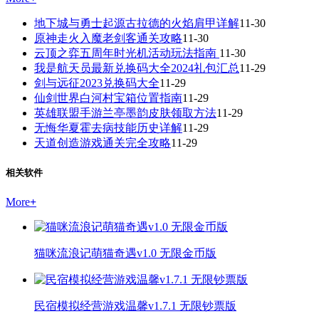
地下城与勇士起源古拉德的火焰肩甲详解
11-30
原神走火入魔老剑客通关攻略
11-30
云顶之弈五周年时光机活动玩法指南
11-30
我是航天员最新兑换码大全2024礼包汇总
11-29
剑与远征2023兑换码大全
11-29
仙剑世界白河村宝箱位置指南
11-29
英雄联盟手游兰亭墨韵皮肤领取方法
11-29
无悔华夏霍去病技能历史详解
11-29
天道创造游戏通关完全攻略
11-29
相关软件
More
+
猫咪流浪记萌猫奇遇v1.0 无限金币版
民宿模拟经营游戏温馨v1.7.1 无限钞票版