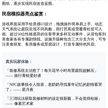
图纸，逐步实现民宿改造蓝图。
民宿模拟器亮点鉴赏：
游戏界面采用手绘质感UI设计，拖拽操作简单易上手。动态
天气系统让庭院呈现不同风貌，雨打芭蕉或雪覆青松皆可入
画。超过50位性格迥异的住客带来多样互动事件，从背包客到
美食家各有专属剧情线。设施升级树包含三大分支方向，可专
注美食研发、客房服务或景观设计，打造专属特色民宿。
真实玩家体验：
「装修系统太治愈了！每天花半小时布置庭院超解压」
—— 旅行青蛙爱好者
「NPC故事线令人惊喜，老奶奶寻找童年记忆的剧情看哭
了」—— 星月夜
「三消玩法获取装修材料的设定很新颖，不会觉得枯燥」
—— 像素艺术家