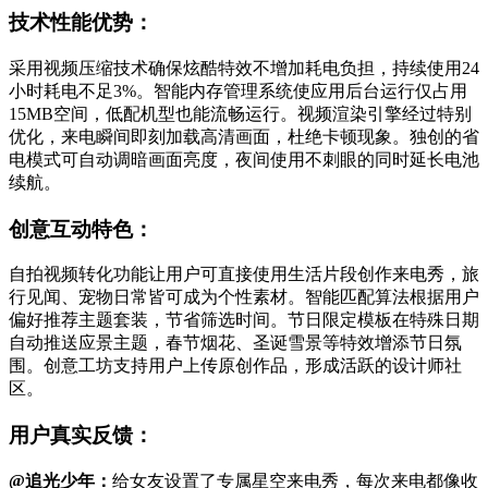
技术性能优势：
采用视频压缩技术确保炫酷特效不增加耗电负担，持续使用24
小时耗电不足3%。智能内存管理系统使应用后台运行仅占用
15MB空间，低配机型也能流畅运行。视频渲染引擎经过特别
优化，来电瞬间即刻加载高清画面，杜绝卡顿现象。独创的省
电模式可自动调暗画面亮度，夜间使用不刺眼的同时延长电池
续航。
创意互动特色：
自拍视频转化功能让用户可直接使用生活片段创作来电秀，旅
行见闻、宠物日常皆可成为个性素材。智能匹配算法根据用户
偏好推荐主题套装，节省筛选时间。节日限定模板在特殊日期
自动推送应景主题，春节烟花、圣诞雪景等特效增添节日氛
围。创意工坊支持用户上传原创作品，形成活跃的设计师社
区。
用户真实反馈：
@追光少年：
给女友设置了专属星空来电秀，每次来电都像收