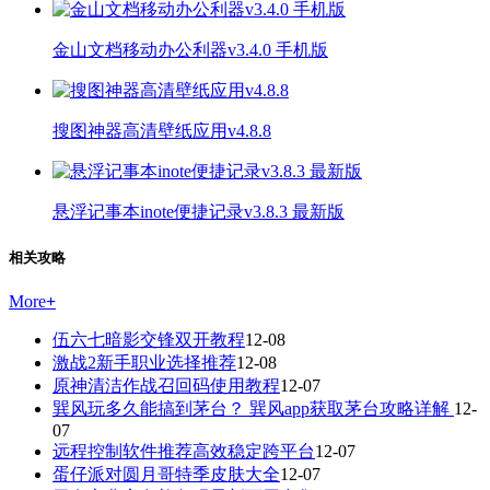
金山文档移动办公利器v3.4.0 手机版
搜图神器高清壁纸应用v4.8.8
悬浮记事本inote便捷记录v3.8.3 最新版
相关攻略
More
+
伍六七暗影交锋双开教程
12-08
激战2新手职业选择推荐
12-08
原神清洁作战召回码使用教程
12-07
巽风玩多久能搞到茅台？ 巽风app获取茅台攻略详解
12-
07
远程控制软件推荐高效稳定跨平台
12-07
蛋仔派对圆月哥特季皮肤大全
12-07