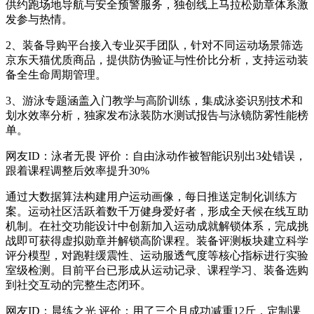
供约跑场地导航与安全预警服务，独创线上马拉松勋章体系激
发参与热情。
2、装备导购平台接入专业买手团队，针对不同运动场景筛选
京东天猫优质商品，提供防伪验证与性价比分析，支持运动装
备全生命周期管理。
3、游泳专题涵盖入门教学与高阶训练，集成泳姿识别技术和
划水效率分析，独家发布泳装防水测试报告与泳镜防雾性能榜
单。
网友ID：泳者无畏 评价：自由泳动作被智能识别出3处错误，
跟着课程调整后效率提升30%
通过大数据算法构建用户运动画像，每日推送定制化训练方
案。运动社区活跃着数千万健身爱好者，形成全天候在线互助
机制。在社交功能设计中创新加入运动成就解锁体系，完成挑
战即可获得虚拟勋章并解锁高阶课程。装备评测板块建立科学
评分模型，对跑鞋缓震性、运动服透气度等核心指标进行实验
室级检测。目前平台已形成从运动记录、课程学习、装备选购
到社交互动的完整生态闭环。
网友ID：晨练之光 评价：用了三个月成功减重12斤，定制课