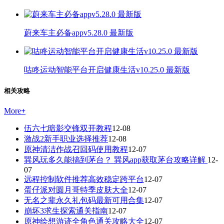
蔚来车主必备appv5.28.0 最新版
咕咚运动智能平台开启健康生活v10.25.0 最新版
相关攻略
More
+
伍六七暗影交锋双开教程
12-08
激战2新手职业选择推荐
12-08
原神清洁作战召回码使用教程
12-07
巽风玩多久能搞到茅台？ 巽风app获取茅台攻略详解
12-
07
远程控制软件推荐高效稳定跨平台
12-07
蛋仔派对圆月哥特季皮肤大全
12-07
无名之辈永久礼包码最新可用合集
12-07
崩坏3求生探索通关指南
12-07
原神绘想游迹全角色通关攻略大全
12-07