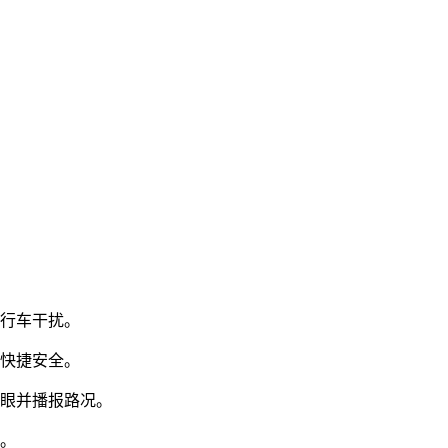
少行车干扰。
作快捷安全。
子眼并播报路况。
度。