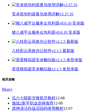
安卓抓包利器黄鸟使用详解v3.37.16
猪八戒平台服务众包利器v8.6.10 安卓版
八桂彩云高效办公软件v2.1.5 最新版
蛋蛋模拟器安卓畅玩版v2.1.5 免登录版
相关攻略
More
+
伍六七暗影交锋双开教程
12-08
激战2新手职业选择推荐
12-08
原神清洁作战召回码使用教程
12-07