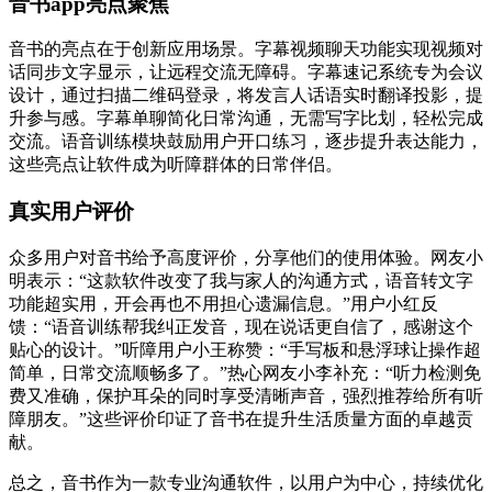
音书app亮点聚焦
音书的亮点在于创新应用场景。字幕视频聊天功能实现视频对
话同步文字显示，让远程交流无障碍。字幕速记系统专为会议
设计，通过扫描二维码登录，将发言人话语实时翻译投影，提
升参与感。字幕单聊简化日常沟通，无需写字比划，轻松完成
交流。语音训练模块鼓励用户开口练习，逐步提升表达能力，
这些亮点让软件成为听障群体的日常伴侣。
真实用户评价
众多用户对音书给予高度评价，分享他们的使用体验。网友小
明表示：“这款软件改变了我与家人的沟通方式，语音转文字
功能超实用，开会再也不用担心遗漏信息。”用户小红反
馈：“语音训练帮我纠正发音，现在说话更自信了，感谢这个
贴心的设计。”听障用户小王称赞：“手写板和悬浮球让操作超
简单，日常交流顺畅多了。”热心网友小李补充：“听力检测免
费又准确，保护耳朵的同时享受清晰声音，强烈推荐给所有听
障朋友。”这些评价印证了音书在提升生活质量方面的卓越贡
献。
总之，音书作为一款专业沟通软件，以用户为中心，持续优化