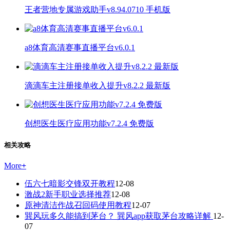
王者营地专属游戏助手v8.94.0710 手机版
a8体育高清赛事直播平台v6.0.1
滴滴车主注册接单收入提升v8.2.2 最新版
创想医生医疗应用功能v7.2.4 免费版
相关攻略
More
+
伍六七暗影交锋双开教程
12-08
激战2新手职业选择推荐
12-08
原神清洁作战召回码使用教程
12-07
巽风玩多久能搞到茅台？ 巽风app获取茅台攻略详解
12-
07