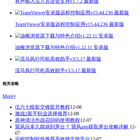
有声输入法方言语音支持v1.7.2 最新版
TeamViewer安卓版远程控制应用v15.44.236 最新版
油猴浏览器下载与特色介绍v1.22.11 安卓版
流马风行司机高效助手v3.5.17 最新版
相关攻略
More
+
伍六七暗影交锋双开教程
12-08
激战2新手职业选择推荐
12-08
原神清洁作战召回码使用教程
12-07
巽风玩多久能搞到茅台？ 巽风app获取茅台攻略详解
12-
07
远程控制软件推荐高效稳定跨平台
12-07