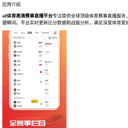
应用介绍
a8体育高清赛事直播平台
专注提供全球顶级体育赛事直播服务
键瞬间。平台实时更新比分数据和战报分析，满足深度体育爱