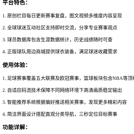
平台特色：
1. 原创栏目每日更新赛事复盘，图文视频多维度内容呈现
2. 全球球迷互动社区支持即时交流，分享专业赛事观点
3. 球员数据库包含生涯数据统计，历史战绩随时可查
4. 正版球队周边商城提供球衣装备，满足球迷收藏需求
使用体验：
1. 足球赛事覆盖五大联赛及欧冠赛事，篮球板块包含NBA等顶
2. 自适应码流技术保障不同网络环境下高清画质稳定输出
3. 智能推荐系统根据偏好推送相关赛事，发现更多精彩内容
4. 简洁界面设计搭配直观分类导航，三秒定位目标赛事
功能详解：