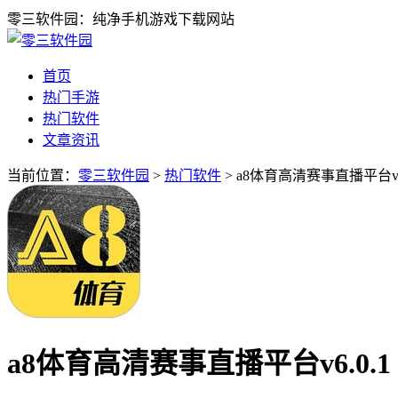
零三软件园：纯净手机游戏下载网站
首页
热门手游
热门软件
文章资讯
当前位置：
零三软件园
>
热门软件
> a8体育高清赛事直播平台v6.
a8体育高清赛事直播平台v6.0.1