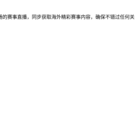
畅的赛事直播，同步获取海外精彩赛事内容，确保不错过任何关