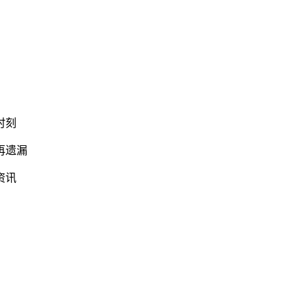
时刻
再遗漏
资讯