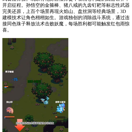
开启征程。孙悟空的金箍棒、猪八戒的九齿钉耙等标志性武器
完美还原，上百个场景再现火焰山、盘丝洞等经典场景，3D
建模技术让角色栩栩如生。游戏独创的消除战斗系统，通过连
接同色珠子释放法术击败妖魔，每场胜利都可能触发红包雨惊
喜。