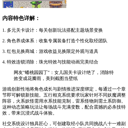
内容特色详解：
1. 多元关卡设计：每关创新玩法搭配主题场景变换
2. 角色养成体系：收集专属装备打造个性化取经团队
3. 红包兑换商城：游戏收益兑换限定外观与道具
4. 特效连锁消除：珠光特效与技能动画完美结合
网友"蟠桃园园丁"：女儿国关卡设计绝了，消除特
效变成花瓣雨，美到截图当壁纸
游戏创新性地将角色成长与剧情推进深度绑定，每通过一个章
节即可解锁新技能。五行相克系统要求玩家针对不同妖魔调整
阵容，火系妖怪需用水系技能克制，雷系怪物则需土系防御。
这种动态策略玩法让每场战斗充满变数，配合震撼的必杀技特
效，带来沉浸式战斗体验。
社交系统设计独具匠心，可创建取经小队共同挑战八十一难副