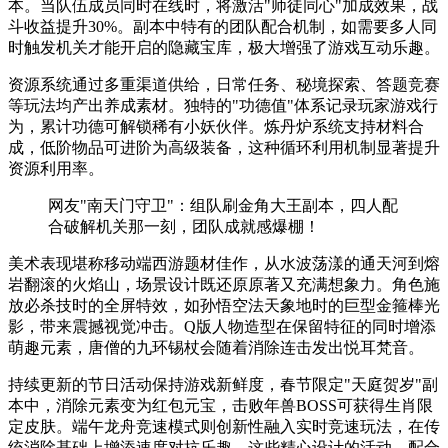
本。当队伍成员同时在线时，将激活"师徒同心"加成效果，战
斗收益提升30%。副本中特有的团队配合机制，如需要多人同
时触发机关才能开启的隐藏宝库，极大增强了游戏互动乐趣。
资源系统通过多重渠道供给，日常任务、秘境探索、答题竞赛
等玩法均产出养成素材。独特的"功德值"体系记录玩家游戏行
为，累计功德可解锁稀有小妖伙伴。炼丹炉系统支持材料合
成，低阶物品可进阶为高级装备，这种循环利用机制显著提升
资源利用率。
网友"南天门守卫"：组队刷金角大王副本，四人配
合破解机关那一刻，团队成就感爆棚！
美术表现堪称移动端西游题材佳作，从水波荡漾的通天河到熔
岩翻滚的火焰山，场景设计既还原原著又充满想象力。角色施
放必杀技时的全屏特效，如孙悟空法天象地时的巨型金箍棒光
影，带来震撼视觉冲击。Q版人物造型在保留特征的同时增添
萌趣元素，唐僧的九环锡杖会随着消除连击发出悦耳梵音。
持续更新的节日活动保持游戏新鲜度，春节限定"天庭贺岁"副
本中，消除元素变为红包元宝，击败年兽BOSS可获得生肖限
定皮肤。端午龙舟竞速模式则创新性融入实时竞速玩法，在传
统消除基础上增添速度对抗乐趣。这些精心设计的活动，配合