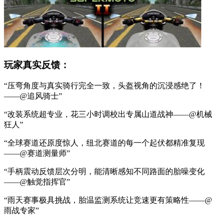
玩家真实反馈：
“压弯角度与真实骑行完全一致，头盔视角的沉浸感绝了！
——@追风骑士”
“改装系统超专业，花三小时调校出专属山道战神——@机械
狂人”
“全球赛道还原度惊人，纽北赛道的每一个起伏都精准复现
——@赛道测量师”
“手柄震动反馈层次分明，能清晰感知不同路面的胎噪变化
——@触觉指挥官”
“雨天赛事极具挑战，胎温监测系统让竞速更有策略性——@
雨战专家”