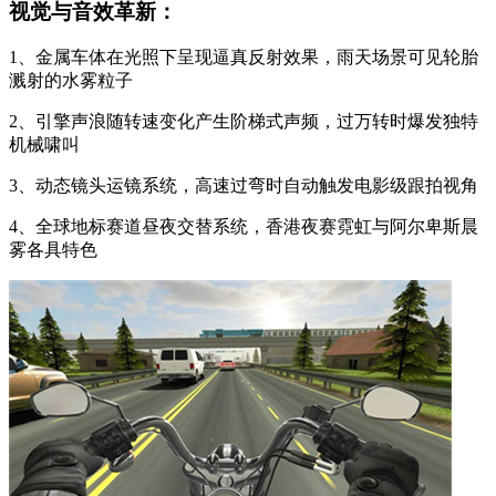
视觉与音效革新：
1、金属车体在光照下呈现逼真反射效果，雨天场景可见轮胎
溅射的水雾粒子
2、引擎声浪随转速变化产生阶梯式声频，过万转时爆发独特
机械啸叫
3、动态镜头运镜系统，高速过弯时自动触发电影级跟拍视角
4、全球地标赛道昼夜交替系统，香港夜赛霓虹与阿尔卑斯晨
雾各具特色