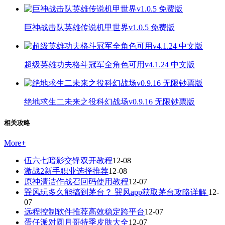
巨神战击队英雄传说机甲世界v1.0.5 免费版
超级英雄功夫格斗冠军全角色可用v4.1.24 中文版
绝地求生二未来之役科幻战场v0.9.16 无限钞票版
相关攻略
More
+
伍六七暗影交锋双开教程
12-08
激战2新手职业选择推荐
12-08
原神清洁作战召回码使用教程
12-07
巽风玩多久能搞到茅台？ 巽风app获取茅台攻略详解
12-
07
远程控制软件推荐高效稳定跨平台
12-07
蛋仔派对圆月哥特季皮肤大全
12-07