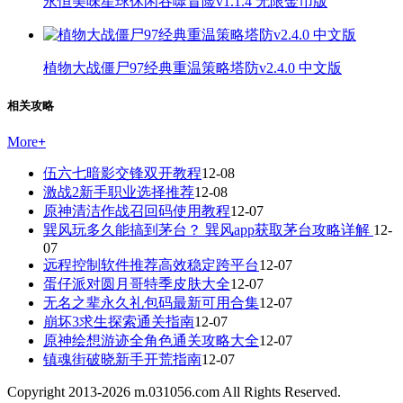
永恒美味星球休闲吞噬冒险v1.1.4 无限金币版
植物大战僵尸97经典重温策略塔防v2.4.0 中文版
相关攻略
More
+
伍六七暗影交锋双开教程
12-08
激战2新手职业选择推荐
12-08
原神清洁作战召回码使用教程
12-07
巽风玩多久能搞到茅台？ 巽风app获取茅台攻略详解
12-
07
远程控制软件推荐高效稳定跨平台
12-07
蛋仔派对圆月哥特季皮肤大全
12-07
无名之辈永久礼包码最新可用合集
12-07
崩坏3求生探索通关指南
12-07
原神绘想游迹全角色通关攻略大全
12-07
镇魂街破晓新手开荒指南
12-07
Copyright 2013-
2026
m.031056.com All Rights Reserved.