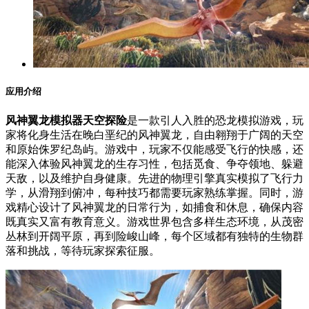
应用介绍
风神翼龙模拟器天空探险
是一款引人入胜的恐龙模拟游戏，玩
家将化身生活在晚白垩纪的风神翼龙，自由翱翔于广阔的天空
和原始侏罗纪岛屿。游戏中，玩家不仅能感受飞行的快感，还
能深入体验风神翼龙的生存习性，包括觅食、争夺领地、躲避
天敌，以及维护自身健康。先进的物理引擎真实模拟了飞行力
学，从滑翔到俯冲，每种技巧都需要玩家熟练掌握。同时，游
戏精心设计了风神翼龙的日常行为，如捕食和休息，确保内容
既真实又富有教育意义。游戏世界包含多样生态环境，从茂密
丛林到开阔平原，再到险峻山峰，每个区域都有独特的生物群
落和挑战，等待玩家探索征服。