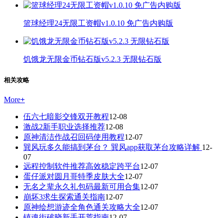
篮球经理24无限工资帽v1.0.10 免广告内购版
饥饿龙无限金币钻石版v5.2.3 无限钻石版
相关攻略
More
+
伍六七暗影交锋双开教程
12-08
激战2新手职业选择推荐
12-08
原神清洁作战召回码使用教程
12-07
巽风玩多久能搞到茅台？ 巽风app获取茅台攻略详解
12-
07
远程控制软件推荐高效稳定跨平台
12-07
蛋仔派对圆月哥特季皮肤大全
12-07
无名之辈永久礼包码最新可用合集
12-07
崩坏3求生探索通关指南
12-07
原神绘想游迹全角色通关攻略大全
12-07
镇魂街破晓新手开荒指南
12-07