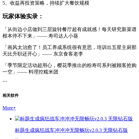
5、收益再投资策略，持续扩大餐饮规模
玩家体验实录：
「从街边小店做到三层旋转餐厅超有成就感！每天研究新菜谱
根本停不下来」—— 寿司达人小葵
「画风太治愈了！员工养成系统很有意思，培训出五星主厨那
天比升职还开心」—— 东京食客老李
「季节限定活动超用心，樱花季推出的粉寿司系列被顾客抢购
一空」—— 料理控糯米团
```
相关软件
More
+
标题生成疯狂战车冲冲冲无限畅玩v2.0.3 无限钻石版