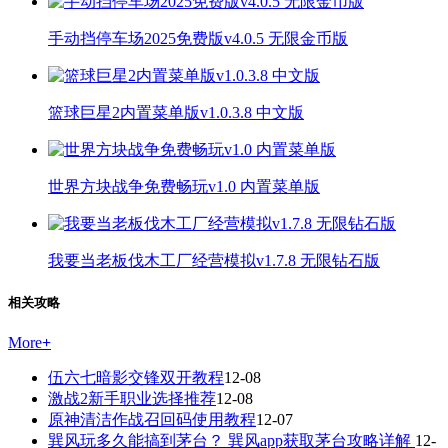
手动挡停车场2025免费版v4.0.5 无限金币版
篮球巨星2内置菜单版v1.0.3.8 中文版
世界方块战争免费畅玩v1.0 内置菜单版
我要当老板伐木工厂经营模拟v1.7.8 无限钻石版
相关攻略
More
+
伍六七暗影交锋双开教程
12-08
激战2新手职业选择推荐
12-08
原神清洁作战召回码使用教程
12-07
巽风玩多久能搞到茅台？ 巽风app获取茅台攻略详解
12-