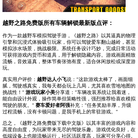
越野之路免费版所有车辆解锁最新版点评：
作为一款越野车模拟驾驶手游，《越野之路》以其逼真的物理
引擎和沉浸式体验吸引玩家，你可以驾驶爱车翻山越岭，甚至
模拟涉水场景，挑战极限。系统任务设计巧妙，完成日常活动
可获得游戏内货币和道具，用于解锁隐藏内容。游戏画面精致
流畅，音效逼真，整体节奏张弛有度，适合休闲放松或深度游
玩。
真实用户评价：
越野达人小飞
说："这款游戏太棒了，画面细
腻，驾驶感真实，我每天都会玩上几局，尤其喜欢雪地地图的
挑战性！"
游戏玩家小美
分享道："车辆改装系统让我着迷，
能自由设计外观，操作简单但策略性强，强烈推荐给喜欢模拟
驾驶的朋友。"
赛车爱好者阿强
补充："任务奖励丰厚，升级
过程流畅，没有卡顿问题，是我手机上的常驻游戏。"
总之，《越野之路免费版下载中文版》以其丰富的游戏内容和
高度自由度，为玩家带来无尽的驾驶乐趣。游戏优化良好，在
低端设备上也能流畅运行，社区活跃度高，玩家可分享心得。