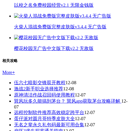
以校之名免费校园经营v2.1 无限金钱版
火柴人混战免费版完整皮肤版v3.4.4 无广告版
樱花校园无广告中文版下载v2.2 无敌版
相关攻略
More
+
伍六七暗影交锋双开教程
12-08
激战2新手职业选择推荐
12-08
原神清洁作战召回码使用教程
12-07
巽风玩多久能搞到茅台？ 巽风app获取茅台攻略详解
12-
07
远程控制软件推荐高效稳定跨平台
12-07
蛋仔派对圆月哥特季皮肤大全
12-07
无名之辈永久礼包码最新可用合集
12-07
崩坏3求生探索通关指南
12-07