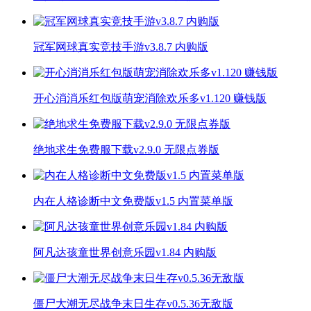
冠军网球真实竞技手游v3.8.7 内购版
开心消消乐红包版萌宠消除欢乐多v1.120 赚钱版
绝地求生免费服下载v2.9.0 无限点券版
内在人格诊断中文免费版v1.5 内置菜单版
阿凡达孩童世界创意乐园v1.84 内购版
僵尸大潮无尽战争末日生存v0.5.36无敌版