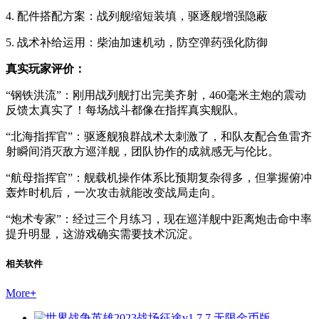
4. 配件搭配方案：战列舰缩短装填，驱逐舰增强隐蔽
5. 战术补给运用：柴油加速机动，防空弹药强化防御
真实玩家评价：
“钢铁洪流”：刚用战列舰打出完美齐射，460毫米主炮的震动
反馈太真实了！每场战斗都像在指挥真实舰队。
“北海指挥官”：驱逐舰狼群战术太刺激了，和队友配合鱼雷齐
射瞬间消灭敌方巡洋舰，团队协作的成就感无与伦比。
“航母指挥官”：舰载机操作体系比预期复杂得多，但掌握俯冲
轰炸时机后，一次攻击就能改变战局走向。
“炮术专家”：经过三个月练习，现在巡洋舰中距离炮击命中率
提升明显，这游戏确实需要技术沉淀。
相关软件
More
+