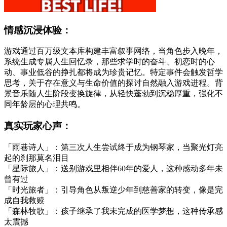
情感沉浸体验：
游戏通过百万级文本库构建丰富叙事网络，当角色步入晚年，
系统生成专属人生回忆录，那些求学时的奋斗、初恋时的心
动、事业低谷的挣扎都将成为珍贵记忆。特定事件会触发哲学
思考，关于存在意义与生命价值的探讨自然融入游戏进程。背
景音乐随人生阶段变换旋律，从轻快蓬勃到沉稳厚重，强化不
同年龄层的心理共鸣。
真实玩家心声：
「雨巷诗人」：第三次人生尝试终于成为钢琴家，当聚光灯亮
起的刹那莫名泪目
「星际旅人」：送别游戏里相伴60年的爱人，这种感动多年未
曾有过
「时光旅者」：引导角色从叛逆少年到慈善家的转变，像是完
成自我救赎
「森林牧歌」：孩子继承了我未完成的医学梦想，这种传承感
太震撼