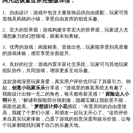
阿凡达孩童世界完整版详情：
1、自由设计：游戏中包含大量装饰品供自由搭配，玩家可营
造独具风格的小镇，享受自由发挥的创造乐趣。
2、宏大的世界观：游戏构建非常宏大的世界观，玩家进入充
满想象力的幻想领域，探索未知奥秘。
3、优秀的游戏：画面精美、音效出色，玩家能享受到高质量
的游戏体验，感官享受全面提升。
4、良好的社交：游戏内置丰富社交系统，玩家可与其他玩家
组队协作，共同游戏，增添更多互动乐趣。
这款游戏深受玩家喜爱，真实用户评价也印证了其吸引力。例
如，
创意小玩家乐乐
分享道："游戏里的换装系统太有趣了，
我能设计出独一无二的角色，每天都有新灵感！"
探险达人小
明
补充："解谜和探险部分很刺激，隐藏宝藏让我欲罢不能，
画面也超美。"
梦想设计师小花
感叹："布置房间的自由度很
高，我建了个梦幻小屋，和朋友一起玩太开心了。"这些评价
来自真实玩家体验，凸显了游戏的创意深度和娱乐价值，让每
个玩家都能找到属于自己的乐趣天地。