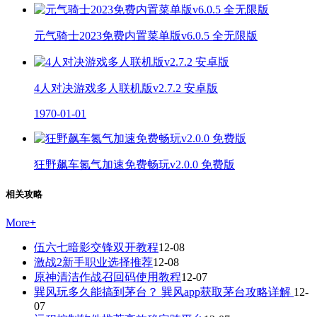
元气骑士2023免费内置菜单版v6.0.5 全无限版
4人对决游戏多人联机版v2.7.2 安卓版
1970-01-01
狂野飙车氮气加速免费畅玩v2.0.0 免费版
相关攻略
More
+
伍六七暗影交锋双开教程
12-08
激战2新手职业选择推荐
12-08
原神清洁作战召回码使用教程
12-07
巽风玩多久能搞到茅台？ 巽风app获取茅台攻略详解
12-
07