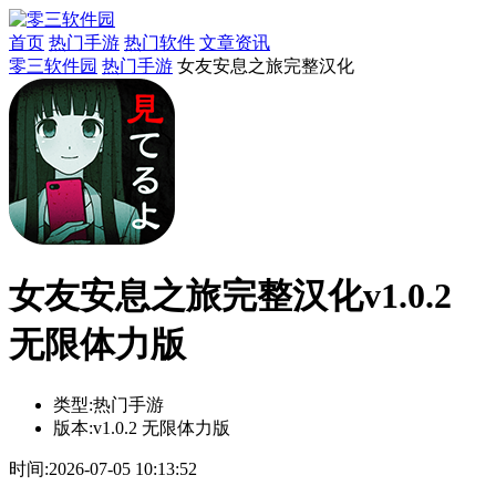
首页
热门手游
热门软件
文章资讯
零三软件园
热门手游
女友安息之旅完整汉化
女友安息之旅完整汉化v1.0.2
无限体力版
类型:
热门手游
版本:
v1.0.2 无限体力版
时间:
2026-07-05 10:13:52