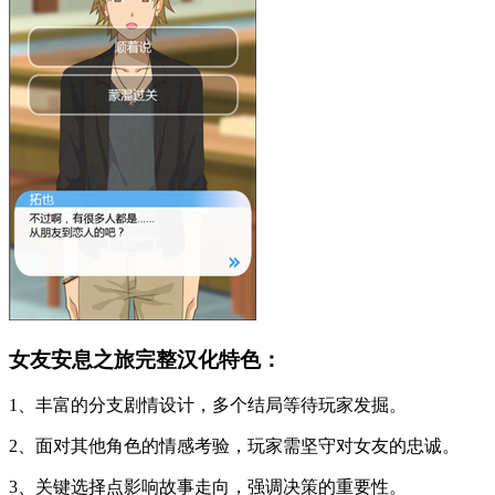
女友安息之旅完整汉化特色：
1、丰富的分支剧情设计，多个结局等待玩家发掘。
2、面对其他角色的情感考验，玩家需坚守对女友的忠诚。
3、关键选择点影响故事走向，强调决策的重要性。