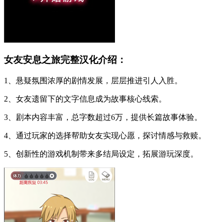
女友安息之旅完整汉化介绍：
1、悬疑氛围浓厚的剧情发展，层层推进引人入胜。
2、女友遗留下的文字信息成为故事核心线索。
3、剧本内容丰富，总字数超过6万，提供长篇故事体验。
4、通过玩家的选择帮助女友实现心愿，探讨情感与救赎。
5、创新性的游戏机制带来多结局设定，拓展游玩深度。