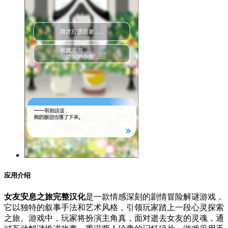
应用介绍
女友安息之旅完整汉化
是一款情感深刻的剧情冒险解谜游戏，
它以独特的叙事手法和艺术风格，引领玩家踏上一段心灵探索
之旅。游戏中，玩家将扮演主角真，面对逝去女友的灵魂，通