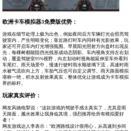
欧洲卡车模拟器3免费版优势：
游戏在细节处理上极为出色，例如夜间后方车辆灯光会照亮驾
驶室内，产生明暗变化；靠近路灯时车内同样有光影效果，玩
家还可开启车内灯光增强氛围。早晨阳光照射方向盘时出现反
光，每棵树都能阻挡光线形成动态阴影。车内视角支持左右划
动，覆盖驾驶室95%视野，向左划动时视角能延伸至车外看到
车尾灯。雨天场景中，慢速行驶时雨水顺玻璃下流，高速时雨
水被气流吹向上方，车胎气压也可自定义调节。雨天路面模拟
堪称一绝，积水反射效果真实，整体优化让游戏成为卡车模拟
界的标杆。
玩家真实评价：
网友风驰电掣说："这款游戏的驾驶手感太真实了，尤其是雨
天路面，溅水效果让我身临其境，强烈推荐给所有模拟爱好
者！"
网友游戏达人李表示："欧洲路线设计很用心，从高速到乡间