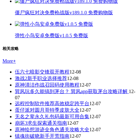
僵尸疯狂对决免费枪战版v189.1.0 免费购物版
弹性小鸟安卓免费版v1.0.5 免费版
相关攻略
More
+
伍六七暗影交锋双开教程
12-08
激战2新手职业选择推荐
12-08
原神清洁作战召回码使用教程
12-07
巽风玩多久能搞到茅台？ 巽风app获取茅台攻略详解
12-
07
远程控制软件推荐高效稳定跨平台
12-07
蛋仔派对圆月哥特季皮肤大全
12-07
无名之辈永久礼包码最新可用合集
12-07
崩坏3求生探索通关指南
12-07
原神绘想游迹全角色通关攻略大全
12-07
镇魂街破晓新手开荒指南
12-07