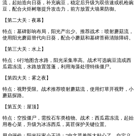
流，起始造向日葵，补充豌豆，稳定后升级为双倍速或机枪豌
豆，配合火炬树墩提升攻击力，前方放置大墙果防御。
【第二大关：夜幕】
特点：墓碑影响布局，阳光产出少。推荐战术：喷射蘑菇流，
使用阳光蘑菇替代向日葵，配合小蘑菇和墓碑苔藓清除障碍。
【第三大关：水上】
特点：6行地图含水路，阳光采集率高。战术可选豌豆流或西
瓜霜冻流，水路放置莲蓬，利用海藻处理特殊僵尸。
【第四大关：雾之夜】
特点：视野受限。战术推荐喷射蘑菇流，使用灯草开视野，小
蘑菇探路。
【第五关：屋顶】
特点：空投僵尸，需投石车类植物。战术：西瓜霜冻流，起始
用卷心菜，升级为冰冻西瓜，莴苣保护关键位置。
用户评价：阳光玩家小王说：“中文菜单版太贴心了，自定义