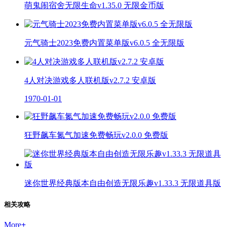
萌鬼闹宿舍无限生命v1.35.0 无限金币版
元气骑士2023免费内置菜单版v6.0.5 全无限版
4人对决游戏多人联机版v2.7.2 安卓版
1970-01-01
狂野飙车氮气加速免费畅玩v2.0.0 免费版
迷你世界经典版本自由创造无限乐趣v1.33.3 无限道具版
相关攻略
More
+