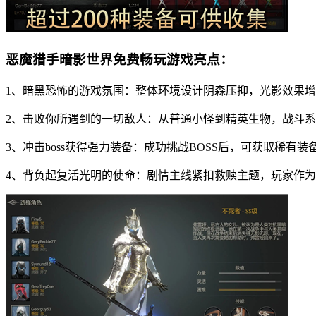
恶魔猎手暗影世界免费畅玩游戏亮点：
1、暗黑恐怖的游戏氛围：整体环境设计阴森压抑，光影效果
2、击败你所遇到的一切敌人：从普通小怪到精英生物，战斗
3、冲击boss获得强力装备：成功挑战BOSS后，可获取稀有
4、背负起复活光明的使命：剧情主线紧扣救赎主题，玩家作