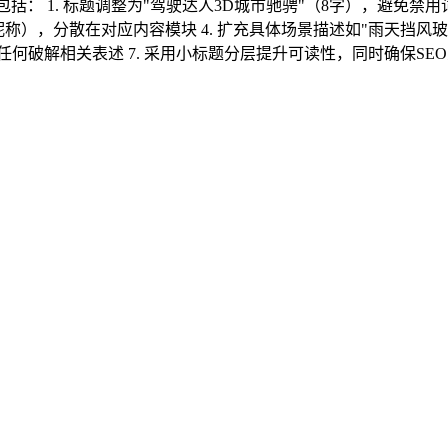
括： 1. 标题调整为"驾驶达人3D城市驰骋"（8字），避免禁用
含昵称），分散在对应内容模块 4. 扩充具体场景描述如"雨天挡风玻
免任何破解相关表述 7. 采用小标题分层提升可读性，同时确保SE