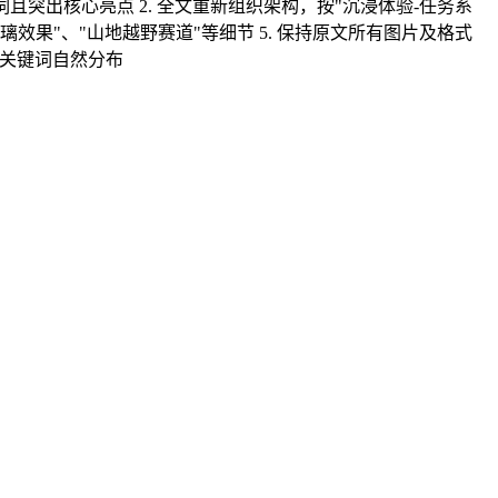
词且突出核心亮点 2. 全文重新组织架构，按"沉浸体验-任务系
璃效果"、"山地越野赛道"等细节 5. 保持原文所有图片及格式
O关键词自然分布