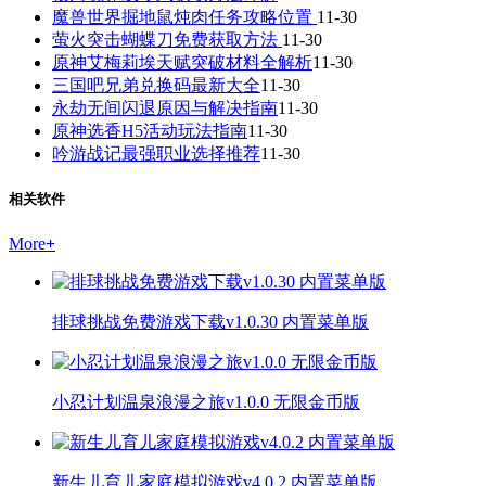
魔兽世界掘地鼠炖肉任务攻略位置
11-30
萤火突击蝴蝶刀免费获取方法
11-30
原神艾梅莉埃天赋突破材料全解析
11-30
三国吧兄弟兑换码最新大全
11-30
永劫无间闪退原因与解决指南
11-30
原神选香H5活动玩法指南
11-30
吟游战记最强职业选择推荐
11-30
相关软件
More
+
排球挑战免费游戏下载v1.0.30 内置菜单版
小忍计划温泉浪漫之旅v1.0.0 无限金币版
新生儿育儿家庭模拟游戏v4.0.2 内置菜单版