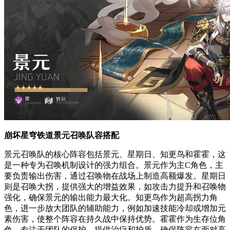
崩坏星穹铁道景元召唤队容搭配
景元召唤队的核心阵容包括景元、星期日、知更鸟和霍霍，这
是一种专为召唤机制设计的强力组合。景元作为主C角色，主
要负责输出伤害，通过召唤物在战场上制造高额爆发。星期日
则是召唤大拐，提供强大的增益效果，如攻击力提升和召唤物
强化，确保景元的输出能力最大化。知更鸟作为超高拐力角
色，进一步放大团队的辅助能力，例如加速技能冷却或增加元
素伤害，使整个阵容在持久战中保持优势。霍霍作为生存位角
色，专注于团队的保护，提供治疗和护盾，确保阵容在面对高