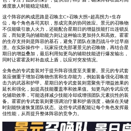
难度敌人时能稳定续航。
这个阵容的构成思路是召唤主C+召唤大拐+超高拐力+生存
位，每个角色各司其职，形成完美的协同效应。景元的召唤物
不仅能吸引敌人火力，还能配合星期日的增益技能打出连锁反
应，而知更鸟的辅助能力则让这种输出更加持久和高效。霍霍
的生存支持则是阵容的基石，避免了团队在激烈战斗中过早崩
溃。在实际操作中，玩家应优先部署景元的召唤物，再结合星
期日的增益叠加，最后利用知更鸟的辅助技能进行爆发输出，
同时让霍霍及时补血或上盾，以应对突发情况。
全角色的专武套装对于提升阵容强度至关重要。景元的专武套
装应侧重于增加召唤物伤害和生存能力，例如装备强化召唤攻
击力的武器和护甲。星期日的专武套装则需聚焦于增益效果的
延长和强化，如提高技能覆盖率和效果值。知更鸟的专武应优
化辅助效率，可能选择减少技能冷却或增强团队元素抗性的装
备。霍霍的专武套装则要强调治疗量和护盾强度，确保在关键
时刻能快速恢复团队状态。这些专武搭配能让每个角色发挥最
佳性能，从而提升整体阵容的竞争力。