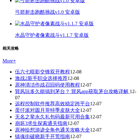
弓箭射击跑酷挑战v1.0 安卓版
水晶守护者像素战斗v1.1.7 安卓版
相关攻略
More
+
伍六七暗影交锋双开教程
12-08
激战2新手职业选择推荐
12-08
原神清洁作战召回码使用教程
12-07
巽风玩多久能搞到茅台？ 巽风app获取茅台攻略详解
12-
07
远程控制软件推荐高效稳定跨平台
12-07
蛋仔派对圆月哥特季皮肤大全
12-07
无名之辈永久礼包码最新可用合集
12-07
崩坏3求生探索通关指南
12-07
原神绘想游迹全角色通关攻略大全
12-07
镇魂街破晓新手开荒指南
12-07