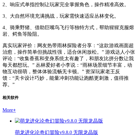
2、响应式单指控制让玩家完全掌握角色，操作精准高效。
3、大自然环境充满挑战，玩家需快速适应丛林变化。
4、骑乘野猪、借助巨嘴鸟飞行等独特方式，帮助猩猩克服熔
岩、鳄鱼等险阻。
真实玩家评价：网友热带雨林探险者分享：“这款游戏画面超
治愈，操作简单但挑战性强，适合休闲放松。” 游戏达人小张
评论：“收集香蕉和变身系统太有趣了，和朋友比拼分数让我
每天都想玩。” 丛林爱好者小李说：“雨林场景细节丰富，动
物互动很萌，整体体验流畅无卡顿。” 资深玩家老王反
馈：“关卡设计巧妙，能量冲刺功能让跑酷更刺激，值得推
荐。”
相关软件
More
+
萌龙进化论奇幻冒险v9.8.0 无限龙晶版