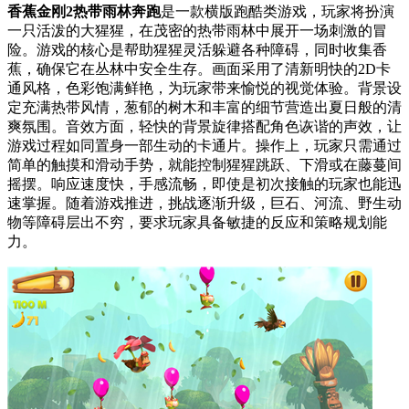
香蕉金刚2热带雨林奔跑
是一款横版跑酷类游戏，玩家将扮演
一只活泼的大猩猩，在茂密的热带雨林中展开一场刺激的冒
险。游戏的核心是帮助猩猩灵活躲避各种障碍，同时收集香
蕉，确保它在丛林中安全生存。画面采用了清新明快的2D卡
通风格，色彩饱满鲜艳，为玩家带来愉悦的视觉体验。背景设
定充满热带风情，葱郁的树木和丰富的细节营造出夏日般的清
爽氛围。音效方面，轻快的背景旋律搭配角色诙谐的声效，让
游戏过程如同置身一部生动的卡通片。操作上，玩家只需通过
简单的触摸和滑动手势，就能控制猩猩跳跃、下滑或在藤蔓间
摇摆。响应速度快，手感流畅，即使是初次接触的玩家也能迅
速掌握。随着游戏推进，挑战逐渐升级，巨石、河流、野生动
物等障碍层出不穷，要求玩家具备敏捷的反应和策略规划能
力。